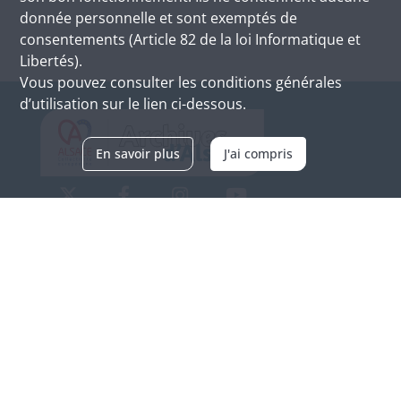
donnée personnelle et sont exemptés de
consentements (Article 82 de la loi Informatique et
Libertés).
Vous pouvez consulter les conditions générales
d’utilisation sur le lien ci-dessous.
En savoir plus
J'ai compris
Archives d'Alsace - Site de Colmar
Bâtiment M / Cité administrative
3, rue Fleischhauer
F-68026 COLMAR
(+33) 3 89 21 97 00
Nous contacter