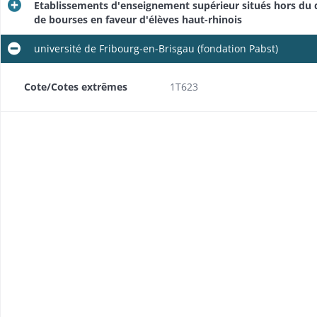
Etablissements d'enseignement supérieur situés hors du 
de bourses en faveur d'élèves haut-rhinois
université de Fribourg-en-Brisgau (fondation Pabst)
Cote/Cotes extrêmes
1T623
Instructions et dispositions diverses; avis et notifications relatifs à d'autres départements
Ecoles supérieures et facultés de pharmacie: instructions, inscriptions
seurs
rhinois