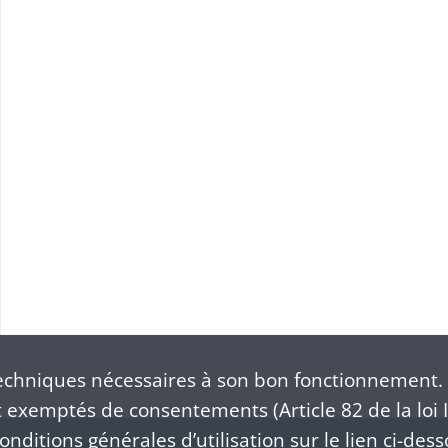
Ecole préparatoire à l'enseignement des sciences et lettres de Mulhouse : création, programmes des cours
chniques nécessaires à son bon fonctionnement. 
exemptés de consentements (Article 82 de la loi I
nditions générales d’utilisation sur le lien ci-dess