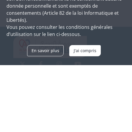
donnée personnelle et sont exemptés de
consentements (Article 82 de la loi Informatique et
Libertés).
Vous pouvez consulter les conditions générales
d’utilisation sur le lien ci-dessous.
En savoir plus
J'ai compris
Archives d'Alsace - Site de Colmar
Bâtiment M / Cité administrative
3, rue Fleischhauer
F-68026 COLMAR
(+33) 3 89 21 97 00
Nous contacter