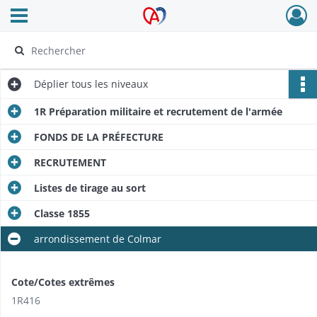
Ouvrir le menu déroulant
Archives Alsace - Colmar
Déplier
tous les niveaux
1R Préparation militaire et recrutement de l'armée
FONDS DE LA PRÉFECTURE
RECRUTEMENT
Listes de tirage au sort
Classe 1855
arrondissement de Colmar
Cote/Cotes extrêmes
1R416