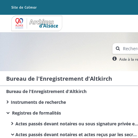
Archives Alsace - Colmar
Aide à la 
Bureau de l'Enregistrement d'Altkirch
Bureau de l'Enregistrement d'Altkirch
Instruments de recherche
Registres de formalités
Actes passés devant notaires ou sous signature privée et actes reçus par les secrétaires des corps municipaux et administratifs
Actes passés devant notaires et actes reçus par les secrétaires des corps administratifs / Actes civils publics / Bürgerliche Urkunden