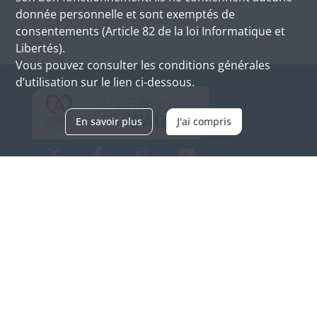
donnée personnelle et sont exemptés de
consentements (Article 82 de la loi Informatique et
Libertés).
Vous pouvez consulter les conditions générales
d’utilisation sur le lien ci-dessous.
En savoir plus
J'ai compris
Archives d'Alsace - Site de Colmar
Bâtiment M / Cité administrative
3, rue Fleischhauer
F-68026 COLMAR
(+33) 3 89 21 97 00
Nous contacter