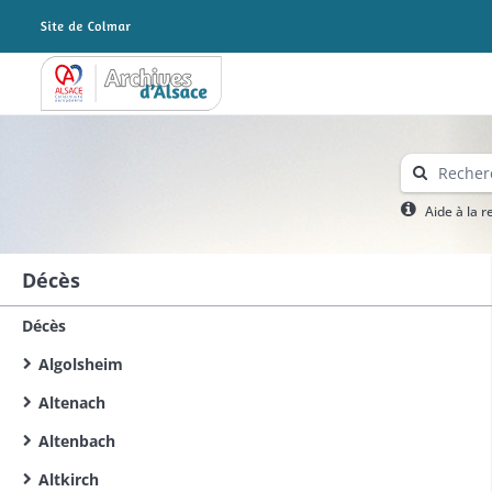
Archives Alsace - Colmar
Aide à la 
Décès
Décès
Algolsheim
Altenach
Altenbach
Altkirch