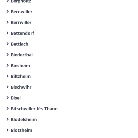
Bergholtz
Bernwiller
Berrwiller
Bettendorf
Bettlach
Biederthal
Biesheim
Biltzheim
Bischwihr
Bisel
Bitschwiller-lès-Thann
Blodelsheim
Blotzheim