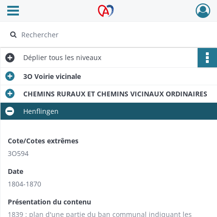
Ouvrir le menu déroulant
Archives Alsace - Colmar
Déplier
tous les niveaux
3O Voirie vicinale
CHEMINS RURAUX ET CHEMINS VICINAUX ORDINAIRES
Henflingen
Cote/Cotes extrêmes
3O594
Date
1804-1870
Présentation du contenu
1839 : plan d'une partie du ban communal indiquant les