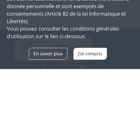
donnée personnelle et sont exemptés de
consentements (Article 82 de la loi Informatique et
Libertés).
Vous pouvez consulter les conditions générales
d’utilisation sur le lien ci-dessous.
En savoir plus
J'ai compris
Archives d'Alsace - Site de Colmar
Bâtiment M / Cité administrative
3, rue Fleischhauer
F-68026 COLMAR
(+33) 3 89 21 97 00
Nous contacter