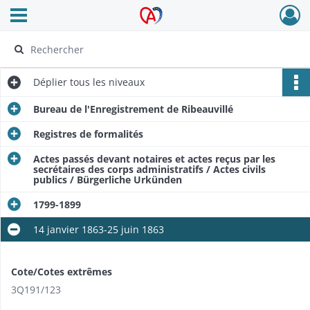
Ouvrir le menu déroulant
Archives Alsace - Colmar
Déplier
tous les niveaux
Bureau de l'Enregistrement de Ribeauvillé
Registres de formalités
Actes passés devant notaires et actes reçus par les
secrétaires des corps administratifs / Actes civils
publics / Bürgerliche Urkünden
1799-1899​
14 janvier 1863-25 juin 1863
Cote/Cotes extrêmes
3Q191/123