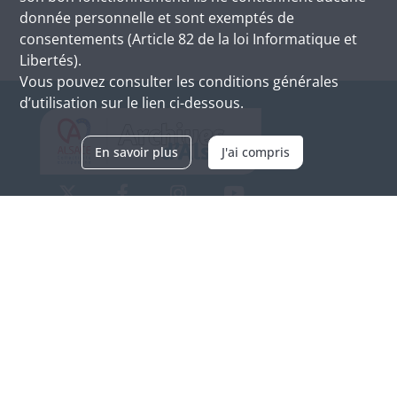
donnée personnelle et sont exemptés de
consentements (Article 82 de la loi Informatique et
Libertés).
Vous pouvez consulter les conditions générales
d’utilisation sur le lien ci-dessous.
En savoir plus
J'ai compris
Archives d'Alsace - Site de Colmar
Bâtiment M / Cité administrative
3, rue Fleischhauer
F-68026 COLMAR
(+33) 3 89 21 97 00
Nous contacter