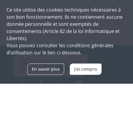
Ce site utilise des
cookies
techniques nécessaires à
son bon fonctionnement. Ils ne contiennent aucune
donnée personnelle et sont exemptés de
consentements (Article 82 de la loi Informatique et
Libertés).
Vous pouvez consulter les conditions générales
d’utilisation sur le lien ci-dessous.
En savoir plus
J'ai compris
Archives d'Alsace - Site de Colmar
Bâtiment M / Cité administrative
3, rue Fleischhauer
F-68026 COLMAR
(+33) 3 89 21 97 00