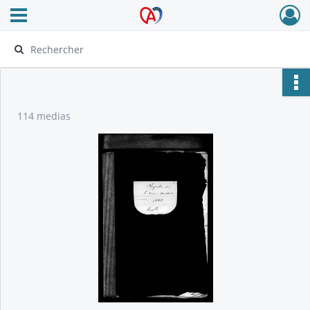
Ouvrir le menu déroulant
Archives Alsace - Colmar
114 medias