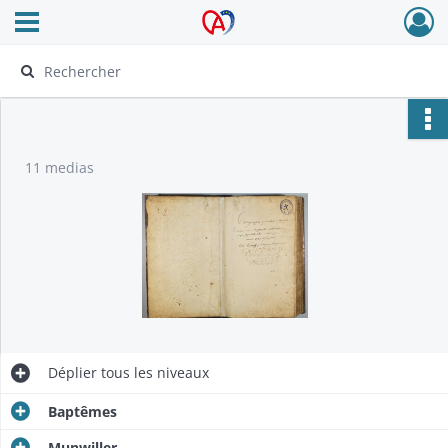
Ouvrir le menu déroulant
Archives Alsace - Colmar
11 medias
Déplier
tous les niveaux
Baptêmes
Munwiller