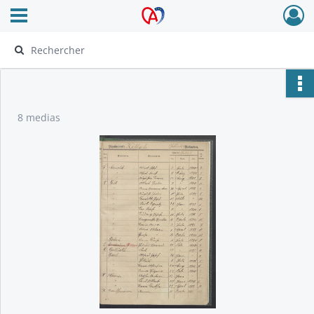
Ouvrir le menu déroulant
Archives Alsace - Colmar
8 medias