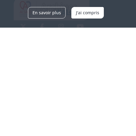
En savoir plus
J'ai compris
Archives d'Alsace - Site de Colmar
Bâtiment M / Cité administrative
3, rue Fleischhauer
F-68026 COLMAR
(+33) 3 89 21 97 00
Nous contacter
Horaires d'ouverture
Du mardi au vendredi
en continu de 9h à 17h