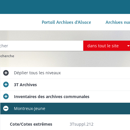
Portail Archives d'Alsace
Archives nu
dans tout le site
recherche
Déplier
tous les niveaux
3T Archives
Inventaires des archives communales
Montreux-Jeune
Cote/Cotes extrêmes
3Tsuppl.212