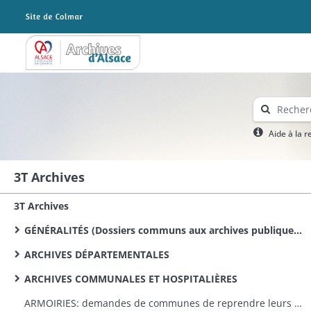
Archives Alsace - Colmar
Aide à la 
3T Archives
3T Archives
GÉNÉRALITÉS (Dossiers communs aux archives publiques conservées dans le département)
ARCHIVES DÉPARTEMENTALES
ARCHIVES COMMUNALES ET HOSPITALIÈRES
ARMOIRIES: demandes de communes de reprendre leurs anciennes armoiries, renseignements sur les armoiries des communes (dossiers dans l'ordre alphabétique des communes)