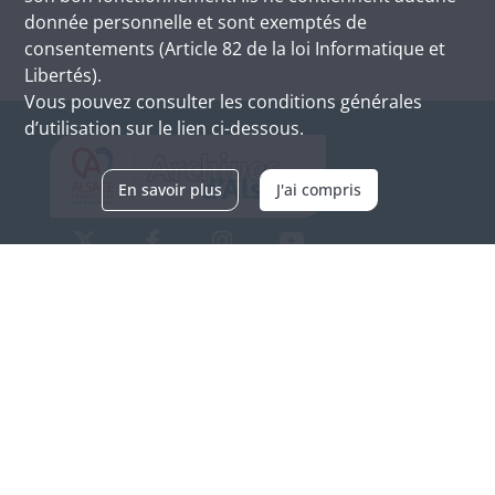
donnée personnelle et sont exemptés de
consentements (Article 82 de la loi Informatique et
Libertés).
Vous pouvez consulter les conditions générales
d’utilisation sur le lien ci-dessous.
En savoir plus
J'ai compris
Archives d'Alsace - Site de Colmar
Bâtiment M / Cité administrative
3, rue Fleischhauer
F-68026 COLMAR
(+33) 3 89 21 97 00
Nous contacter