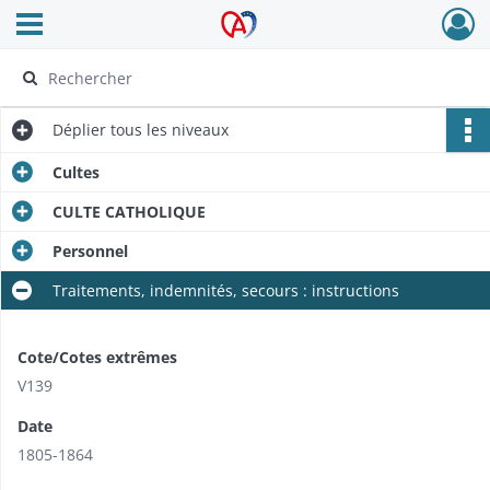
Ouvrir le menu déroulant
Archives Alsace - Colmar
Déplier
tous les niveaux
Cultes
CULTE CATHOLIQUE
Personnel
Traitements, indemnités, secours : instructions
Cote/Cotes extrêmes
V139
Date
1805-1864