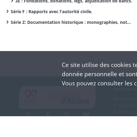
3E : Fondations, donations, legs, adjudication de bancs.
Série F : Rapports avec l'autorité civile.
Série Z: Documentation historique : monographies, notes d'érudit, journaux de curé, sermons, papiers privés.
Ce site utilise des
cookies
te
donnée personnelle et sont 
Vous pouvez consulter les co
Archives d'
Bâtiment M 
3, rue Flei
F-68026 C
(+33) 3 
Nous co