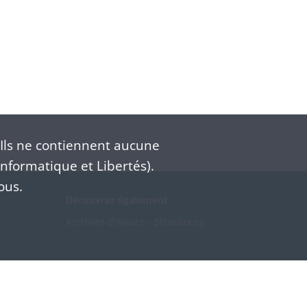
Ils ne contiennent aucune
nformatique et Libertés).
ous.
Découvrez également
Archives d'Alsace - Strasbourg