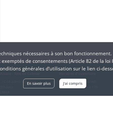
chniques nécessaires à son bon fonctionnement. 
exemptés de consentements (Article 82 de la loi I
nditions générales d’utilisation sur le lien ci-dess
Alsace - Site de Colmar
Horaires d'ouverture
/ Cité administrative
Du mardi au vendredi
En savoir plus
J'ai compris
schhauer
en continu de 9h à 17h
OLMAR
89 21 97 00
Venir
ntacter