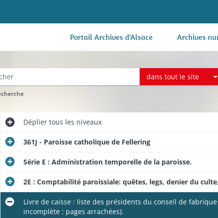
Portail Archives d'Alsace
Archives nu
dans tout le site
recherche
Déplier
tous les niveaux
361J - Paroisse catholique de Fellering
Série E : Administration temporelle de la paroisse.
2E : Comptabilité paroissiale: quêtes, legs, denier du cul
Livre de caisse : liste des présidents du conseil de fabriq
incomplète : pages arrachées).