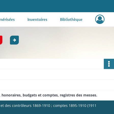
mérisées
Inventaires
Bibliothèque
te, honoraires, budgets et comptes, registres des messes.
ue et des contrôleurs 1869-1910 ; comptes 1895-1910 (1911