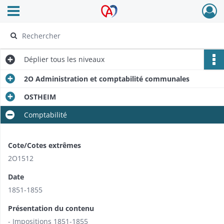
Ouvrir le menu déroulant
Archives Alsace - Colmar
Déplier
tous les niveaux
2O Administration et comptabilité communales
OSTHEIM
Comptabilité
Cote/Cotes extrêmes
2O1512
Date
1851-1855
Présentation du contenu
- Impositions 1851-1855