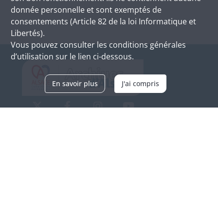
donnée personnelle et sont exemptés de
consentements (Article 82 de la loi Informatique et
Libertés).
Vous pouvez consulter les conditions générales
d’utilisation sur le lien ci-dessous.
En savoir plus
J'ai compris
Archives d'Alsace - Site de Colmar
Bâtiment M / Cité administrative
3, rue Fleischhauer
F-68026 COLMAR
(+33) 3 89 21 97 00
Nous contacter