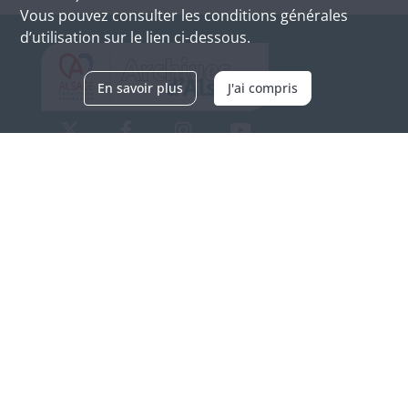
Vous pouvez consulter les conditions générales
d’utilisation sur le lien ci-dessous.
En savoir plus
J'ai compris
Archives d'Alsace - Site de Colmar
Bâtiment M / Cité administrative
3, rue Fleischhauer
F-68026 COLMAR
(+33) 3 89 21 97 00
Nous contacter
Horaires d'ouverture