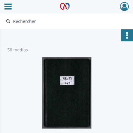
Ouvrir le menu déroulant
Archives Alsace - Colmar
58 medias