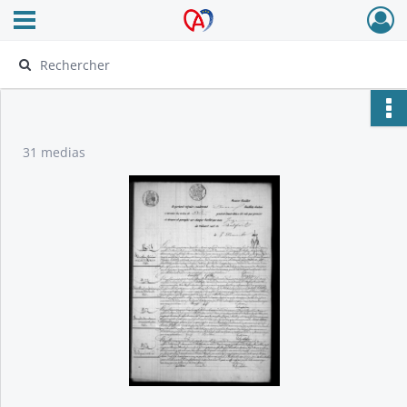
Ouvrir le menu déroulant
Archives Alsace - Colmar
31 medias