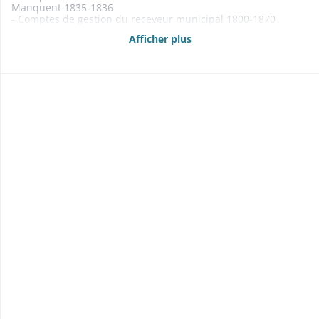
Manquent 1835-1836
- Comptes de gestion du receveur municipal 1800-1870
- Budgets 1861-1869
Afficher plus