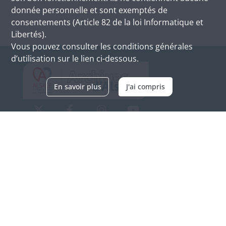
donnée personnelle et sont exemptés de
consentements (Article 82 de la loi Informatique et
Libertés).
Vous pouvez consulter les conditions générales
d’utilisation sur le lien ci-dessous.
En savoir plus
J'ai compris
Archives d'Alsace - Site de Colmar
Bâtiment M / Cité administrative
3, rue Fleischhauer
F-68026 COLMAR
(+33) 3 89 21 97 00
Nous contacter