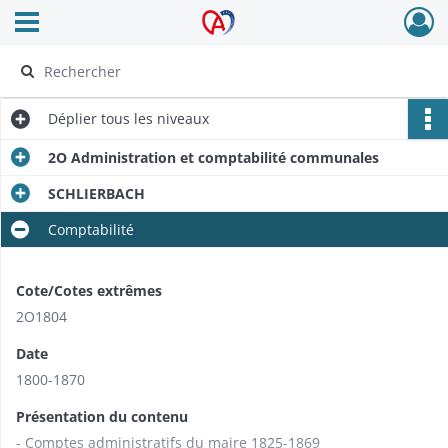
Ouvrir le menu déroulant
Archives Alsace - Colmar
Déplier
tous les niveaux
2O Administration et comptabilité communales
SCHLIERBACH
Comptabilité
Cote/Cotes extrêmes
2O1804
Date
1800-1870
Présentation du contenu
- Comptes administratifs du maire 1825-1869