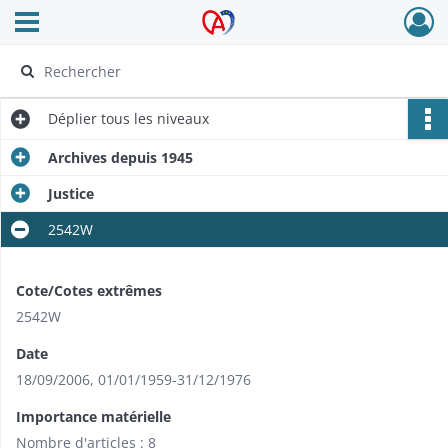
Ouvrir le menu déroulant
Archives Alsace - Colmar
Déplier
tous les niveaux
Archives depuis 1945
Justice
2542W
Cote/Cotes extrêmes
2542W
Date
18/09/2006
,
01/01/1959-31/12/1976
Importance matérielle
Nombre d'articles : 8