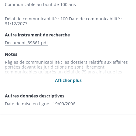
Communicable au bout de 100 ans
Délai de communicabilité : 100 Date de communicabilité :
31/12/2077
Autre instrument de recherche
Document_39861.pdf
Notes
Règles de communicabilité : les dossiers relatifs aux affaires
portées devant les juridictions ne sont librement
communicables qu'après un délai de 75 ans ainsi que les
jugements qui bénéficient de dispositions particulières ; le
Afficher plus
délai est de 100 ans pour les affaires concernant les mineurs
et pour celles dont la communication porte atteinte à
l'intimité de la vie sexuelle des personnes (Art. L 213-2 du
Autres données descriptives
Code du Patrimoine).
Date de mise en ligne : 19/09/2006