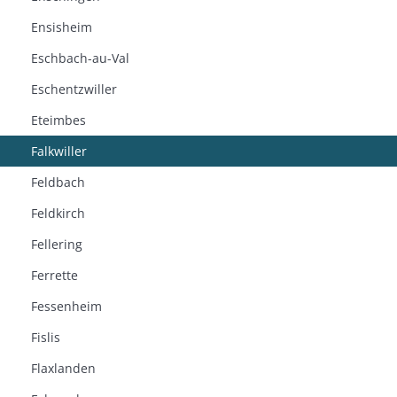
Ensisheim
Eschbach-au-Val
Eschentzwiller
Eteimbes
Falkwiller
Feldbach
Feldkirch
Fellering
Ferrette
Fessenheim
Fislis
Flaxlanden