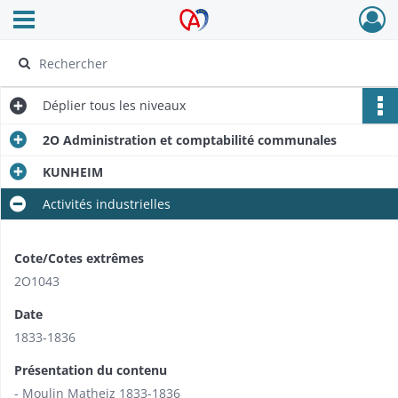
Ouvrir le menu déroulant
Archives Alsace - Colmar
Déplier
tous les niveaux
2O Administration et comptabilité communales
KUNHEIM
Activités industrielles
Cote/Cotes extrêmes
2O1043
Date
1833-1836
Présentation du contenu
- Moulin Matheiz 1833-1836