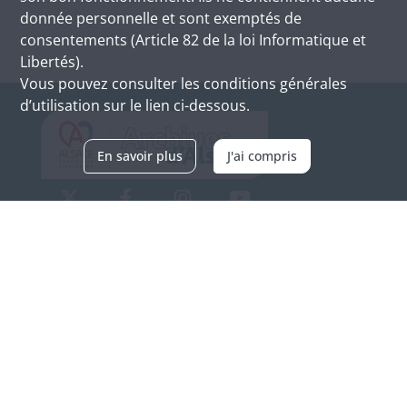
donnée personnelle et sont exemptés de
consentements (Article 82 de la loi Informatique et
Libertés).
Vous pouvez consulter les conditions générales
d’utilisation sur le lien ci-dessous.
En savoir plus
J'ai compris
Archives d'Alsace - Site de Colmar
Bâtiment M / Cité administrative
3, rue Fleischhauer
F-68026 COLMAR
(+33) 3 89 21 97 00
Nous contacter