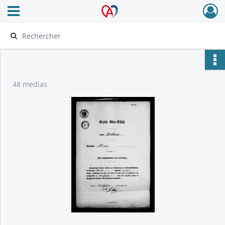
Ouvrir le menu déroulant
Archives Alsace - Colmar
48 medias