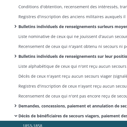
Registres d'i
Bulletins individuels de renseignements surleurs moyens d'existence (dans l'ordre alphabétiquedes noms de famill
Bulletins individuels de renseignements sur leur position financière, suite à une circulaire préfectorale du 20 juillet 1860: dossiers dans l'ordre alphabétique des noms de famill
Demandes, concessions, paiement et annulation de secours viagers, demandes d'augmentation du montant du secours, changement de résidence des bénéficiaires: dossiers dans l'ordre alphabétique des noms de famille
Décès de bénéficiaires de secours viagers, paiement des arrérages échus à leurs héritier
1853-1858