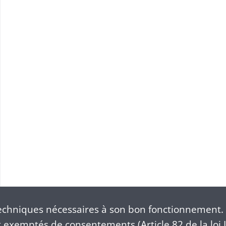
chniques nécessaires à son bon fonctionnement. 
exemptés de consentements (Article 82 de la loi I