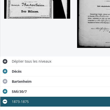
Déplier
tous les niveaux
Décès
Bartenheim
5Mi/30/7
1873-1875