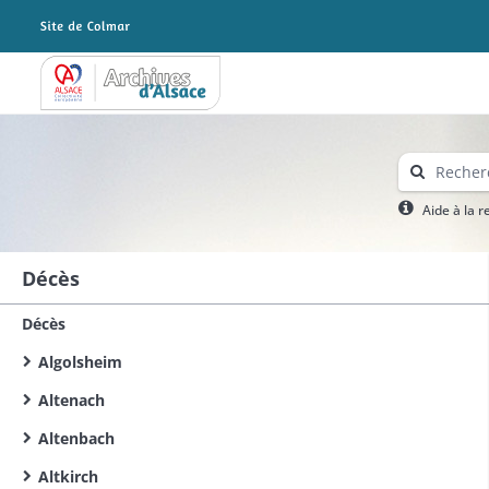
Archives Alsace - Colmar
Aide à la 
Décès
Décès
Algolsheim
Altenach
Altenbach
Altkirch