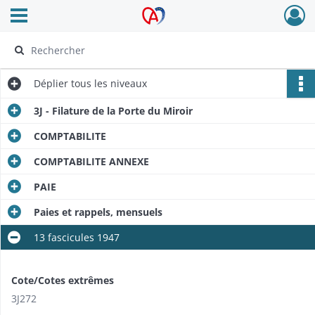
Ouvrir le menu déroulant
Archives Alsace - Colmar
Déplier
tous les niveaux
3J - Filature de la Porte du Miroir
COMPTABILITE
COMPTABILITE ANNEXE
PAIE
Paies et rappels, mensuels
13 fascicules 1947
Cote/Cotes extrêmes
3J272