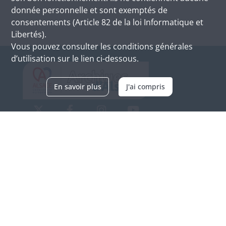
donnée personnelle et sont exemptés de
consentements (Article 82 de la loi Informatique et
Libertés).
Vous pouvez consulter les conditions générales
d’utilisation sur le lien ci-dessous.
En savoir plus
J'ai compris
Archives d'Alsace - Site de Colmar
Bâtiment M / Cité administrative
3, rue Fleischhauer
F-68026 COLMAR
(+33) 3 89 21 97 00
Nous contacter