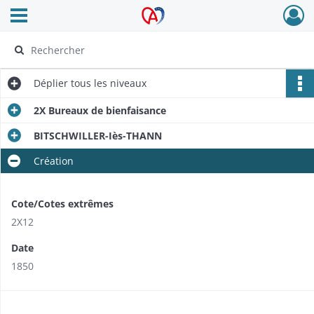
Ouvrir le menu déroulant
Archives Alsace - Colmar
Déplier
tous les niveaux
2X Bureaux de bienfaisance
BITSCHWILLER-Iès-THANN
Création
Cote/Cotes extrêmes
2X12
Date
1850