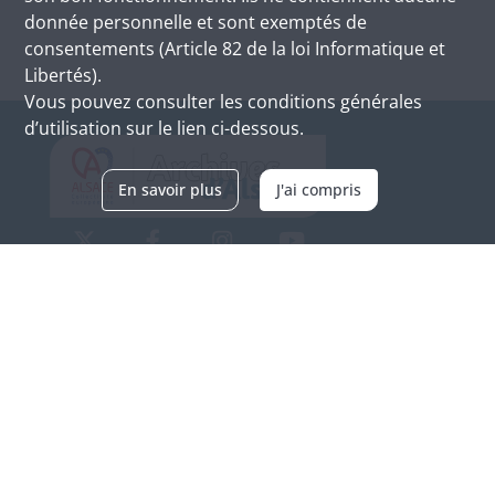
donnée personnelle et sont exemptés de
consentements (Article 82 de la loi Informatique et
Libertés).
Vous pouvez consulter les conditions générales
d’utilisation sur le lien ci-dessous.
En savoir plus
J'ai compris
Archives d'Alsace - Site de Colmar
Bâtiment M / Cité administrative
3, rue Fleischhauer
F-68026 COLMAR
(+33) 3 89 21 97 00
Nous contacter