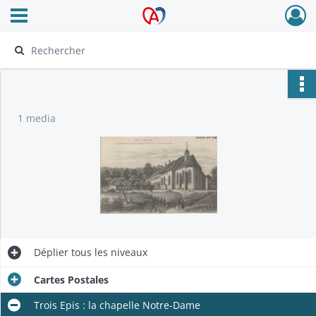
Ouvrir le menu déroulant
Archives Alsace - Colmar
1 media
Déplier
tous les niveaux
Cartes Postales
Trois Epis : la chapelle Notre-Dame