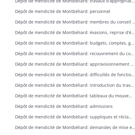
Dépôt de mendicité de Montbéliard: travaux d'appropriation du château de Montbéliard, entretien des bâtiments
Dépôt de mendicité de Montbéliard: personnel
Dépôt de mendicité de Montbéliard: membres du conseil 
Dépôt de mendicité de Montbéliard: évasions, reprise d'évadés, prévention des évasions
Dépôt de mendicité de Montbéliard: budgets, comptes, gestion des fonds, vérification de la caisse
Dépôt de mendicité de Montbéliard: recouvrement du contingent des communes
Dépôt de mendicité de Montbéliard: approvisionnement en denrées alimentaires, médicaments, etc.; paiement des fournisseurs
Dépôt de mendicité de Montbéliard: difficultés de fonctionnement pendant l'occupation des armées alliées, manque de fonds
Dépôt de mendicité de Montbéliard: introduction du travail, rapports sur la production, gestion des produits du travail, demandes de main-d’oeuvre qualifiée
Dépôt de mendicité de Montbéliard: tableaux du mouvement de la population et du produit des ateliers pour 1812 et le premier trimestre 1813
Dépôt de mendicité de Montbéliard: admissions
Dépôt de mendicité de Montbéliard: suppliques et réclamations de détenus
Dépôt de mendicité de Montbéliard: demandes de mise en liberté, libé