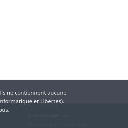
Ils ne contiennent aucune
nformatique et Libertés).
ous.
Découvrez également
Archives d'Alsace - Strasbourg