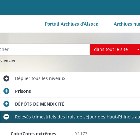
Portail Archives d'Alsace
Archives nu
dans tout le site
recherche
Déplier
tous les niveaux
Prisons
DÉPÔTS DE MENDICITÉ
Relevés trimestriels des frais de séjour des Haut-Rhinois 
Cote/Cotes extrêmes
Y1173