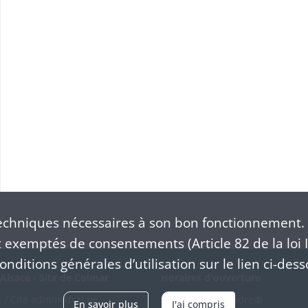
t de Haguenau
e délibération)
chniques nécessaires à son bon fonctionnement. 
exemptés de consentements (Article 82 de la loi I
nditions générales d’utilisation sur le lien ci-dess
Alsace - Site de Colmar
Horaires d'ouverture
/ Cité administrative
Du mardi au vendredi
En savoir plus
J'ai compris