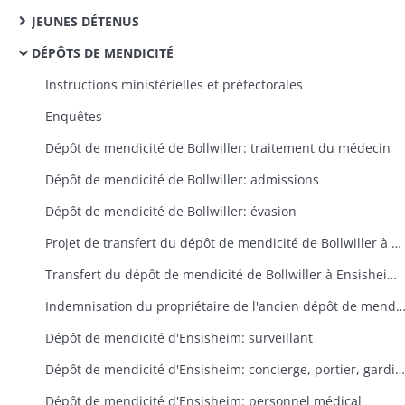
JEUNES DÉTENUS
DÉPÔTS DE MENDICITÉ
Instructions ministérielles et préfectorales
Enquêtes
Dépôt de mendicité de Bollwiller: traitement du médecin
Dépôt de mendicité de Bollwiller: admissions
Dépôt de mendicité de Bollwiller: évasion
Projet de transfert du dépôt de mendicité de Bollwiller à Porrentruy
Transfert du dépôt de mendicité de Bollwiller à Ensisheim, aménagement et réparation du local retenu à Ensisheim, organisation et surveillance du dépôt d'Ensisheim
Indemnisation du propriétaire de l'ancien dépôt de mendicité de Bollwiller pour arriéré de loyer et d
Dépôt de mendicité d'Ensisheim: surveillant
Dépôt de mendicité d'Ensisheim: concierge, portier, gardiens
Dépôt de mendicité d'Ensisheim: personnel médical