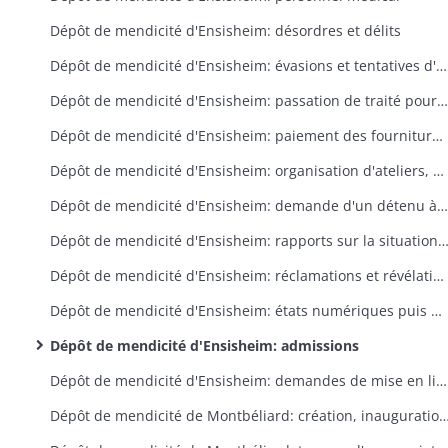
Dépôt de mendicité d'Ensisheim: désordres et délits
Dépôt de mendicité d'Ensisheim: évasions et tentatives d'évasion, reprise d'évadés, mesures préventives
Dépôt de mendicité d'Ensisheim: passation de traité pour l'entretien des détenus, difficultés entre le fournisseur et l'administration, achat et inventaire du mobilier
Dépôt de mendicité d'Ensisheim: paiement des fournitures, travaux et autres dépenses (mémoires, mandatement)
Dépôt de mendicité d'Ensisheim: organisation d'ateliers, gestion du produit du travail des détenus
Dépôt de mendicité d'Ensisheim: demande d'un détenu à travailler pour son compte
Dépôt de mendicité d'Ensisheim: rapports sur la situation sanitaire, soins aux détenu
Dépôt de mendicité d'Ensisheim: réclamations et révélations de détenus
Dépôt de mendicité d'Ensisheim: états numériques puis nominatifs des détenus
Dépôt de mendicité d'Ensisheim: admissions
Dépôt de mendicité d'Ensisheim: demandes de mise en liberté, libérations
Dépôt de mendicité de Montbéliard: création, inauguration, règlement intérieur, rapports sur la situation, s