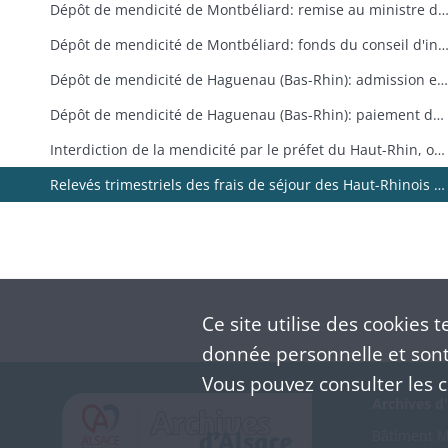
Dépôt de mendicité de Montbéliard: remise au ministre de la Guerre du château de Montbéliard et transfert des mendiants au dépô
Dépôt de mendicité de Montbéliard: fonds du conseil d'inspection du dépôt de mendicité de Montbéliard (correspondance passive, procès-verbaux d
Dépôt de mendicité de Haguenau (Bas-Rhin): admission et libération de mendiants haut-rhinois
Dépôt de mendicité de Haguenau (Bas-Rhin): paiement des frais d'entretien des Haut-Rhinois
Interdiction de la mendicité par le préfet du Haut-Rhin, ouverture du dépôt de Hoerdt (Bas-Rhin) aux mendiants haut-rhinois
Relevés trimestriels des frais de séjour des Haut-Rhinois au dépôt de mendicité de Hoerdt
Ce site utilise des
cookies
te
donnée personnelle et sont 
Vous pouvez consulter les co
Archives d'
Bâtiment M 