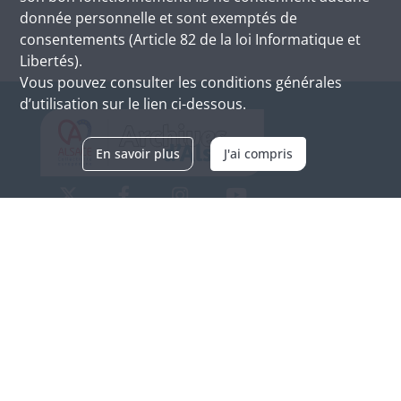
donnée personnelle et sont exemptés de
consentements (Article 82 de la loi Informatique et
Libertés).
Vous pouvez consulter les conditions générales
d’utilisation sur le lien ci-dessous.
En savoir plus
J'ai compris
Archives d'Alsace - Site de Colmar
Bâtiment M / Cité administrative
3, rue Fleischhauer
F-68026 COLMAR
(+33) 3 89 21 97 00
Nous contacter