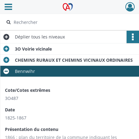
Ouvrir le menu déroulant
Archives Alsace - Colmar
Déplier
tous les niveaux
3O Voirie vicinale
CHEMINS RURAUX ET CHEMINS VICINAUX ORDINAIRES
Bennwihr
Cote/Cotes extrêmes
3O487
Date
1825-1867
Présentation du contenu
1866 : plan du territoire de la commune indiquant les