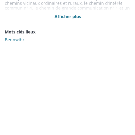
chemins vicinaux ordinaires et ruraux, le chemin d'intérêt
commun n° 4, le chemin de grande communication n° 1 et un
moulin (plan n° 3 O 45)
Afficher plus
Mots clés lieux
Bennwihr