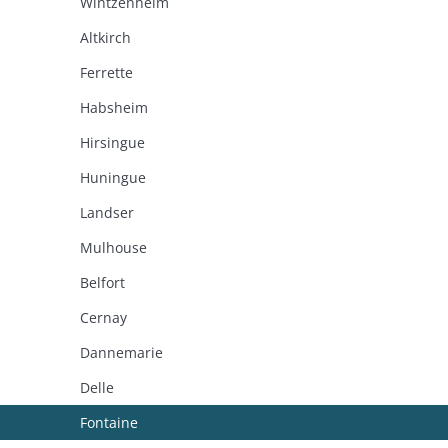
Wintzenheim
Altkirch
Ferrette
Habsheim
Hirsingue
Huningue
Landser
Mulhouse
Belfort
Cernay
Dannemarie
Delle
Fontaine