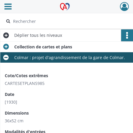
Ouvrir le menu déroulant
Archives Alsace - Colmar
Déplier
tous les niveaux
Collection de cartes et plans
Colmar : projet d'agrandissement de la gare de Colmar.
Cote/Cotes extrêmes
CARTESETPLANS985
Date
[1930]
Dimensions
36x52 cm
Modalités d'entrées