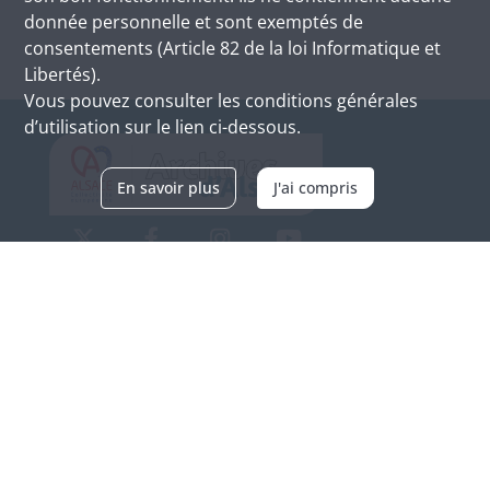
donnée personnelle et sont exemptés de
consentements (Article 82 de la loi Informatique et
Libertés).
Vous pouvez consulter les conditions générales
d’utilisation sur le lien ci-dessous.
En savoir plus
J'ai compris
Archives d'Alsace - Site de Colmar
Bâtiment M / Cité administrative
3, rue Fleischhauer
F-68026 COLMAR
(+33) 3 89 21 97 00
Nous contacter