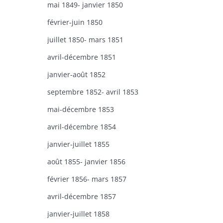
mai 1849- janvier 1850
février-juin 1850
juillet 1850- mars 1851
avril-décembre 1851
janvier-août 1852
septembre 1852- avril 1853
mai-décembre 1853
avril-décembre 1854
janvier-juillet 1855
août 1855- janvier 1856
février 1856- mars 1857
avril-décembre 1857
janvier-juillet 1858