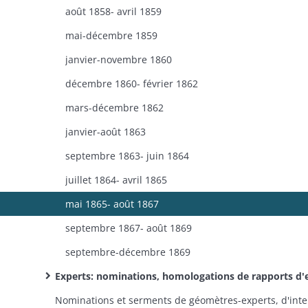
août 1858- avril 1859
mai-décembre 1859
janvier-novembre 1860
décembre 1860- février 1862
mars-décembre 1862
janvier-août 1863
septembre 1863- juin 1864
juillet 1864- avril 1865
mai 1865- août 1867
septembre 1867- août 1869
septembre-décembre 1869
Experts: nominations, homologations de rapports d'exper