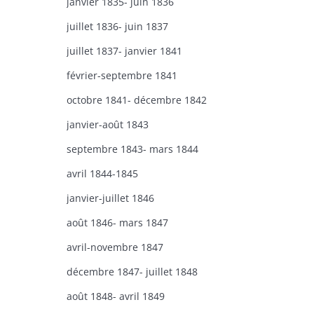
janvier 1835- juin 1836
juillet 1836- juin 1837
juillet 1837- janvier 1841
février-septembre 1841
octobre 1841- décembre 1842
janvier-août 1843
septembre 1843- mars 1844
avril 1844-1845
janvier-juillet 1846
août 1846- mars 1847
avril-novembre 1847
décembre 1847- juillet 1848
août 1848- avril 1849