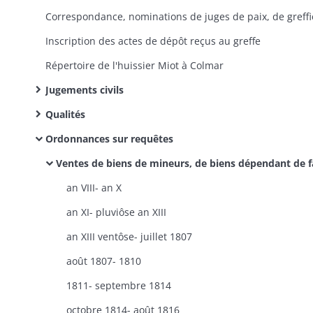
Inscription des actes de dépôt reçus au greffe
Répertoire de l'huissier Miot à Colmar
Jugements civils
Qualités
Ordonnances sur requêtes
Ventes de biens de mineurs, de biens dépendant de faillites et liquidations judiciaires, de biens indivis; s
an VIII- an X
an XI- pluviôse an XIII
an XIII ventôse- juillet 1807
août 1807- 1810
1811- septembre 1814
octobre 1814- août 1816