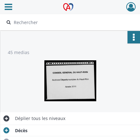
Ouvrir le menu déroulant
Archives Alsace - Colmar
45 medias
Déplier
tous les niveaux
Décès