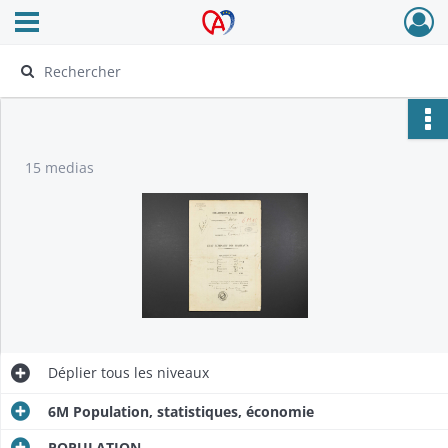
Ouvrir le menu déroulant
Archives Alsace - Colmar
15 medias
Déplier
tous les niveaux
6M Population, statistiques, économie
POPULATION