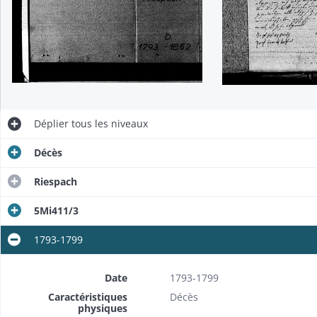
Déplier
tous les niveaux
Décès
Riespach
5Mi411/3
1793-1799
Date
1793-1799
Caractéristiques
Décès
physiques