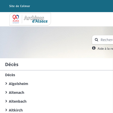
Archives Alsace - Colmar
Aide à la 
Décès
Décès
Algolsheim
Altenach
Altenbach
Altkirch