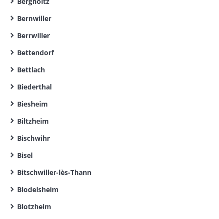
Bergholtz
Bernwiller
Berrwiller
Bettendorf
Bettlach
Biederthal
Biesheim
Biltzheim
Bischwihr
Bisel
Bitschwiller-lès-Thann
Blodelsheim
Blotzheim