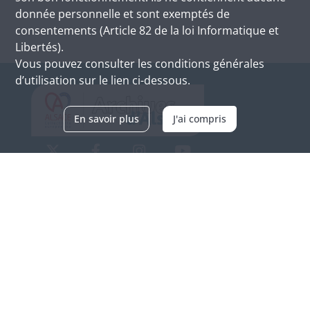
donnée personnelle et sont exemptés de
consentements (Article 82 de la loi Informatique et
Libertés).
Vous pouvez consulter les conditions générales
d’utilisation sur le lien ci-dessous.
En savoir plus
J'ai compris
Archives d'Alsace - Site de Colmar
Bâtiment M / Cité administrative
3, rue Fleischhauer
F-68026 COLMAR
(+33) 3 89 21 97 00
Nous contacter