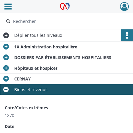
Ouvrir le menu déroulant
Archives Alsace - Colmar
Déplier
tous les niveaux
1X Administration hospitalière
DOSSIERS PAR ÉTABLISSEMENTS HOSPITALIERS
Hôpitaux et hospices
CERNAY
Biens et revenus
Cote/Cotes extrêmes
1X70
Date