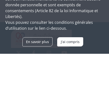
donnée personnelle et sont exemptés de
consentements (Article 82 de la loi Informatique et
Libertés).
Vous pouvez consulter les conditions générales
d’utilisation sur le lien ci-dessous.
En savoir plus
J'ai compris
Archives d'Alsace - Site de Colmar
Bâtiment M / Cité administrative
3, rue Fleischhauer
F-68026 COLMAR
(+33) 3 89 21 97 00
Nous contacter