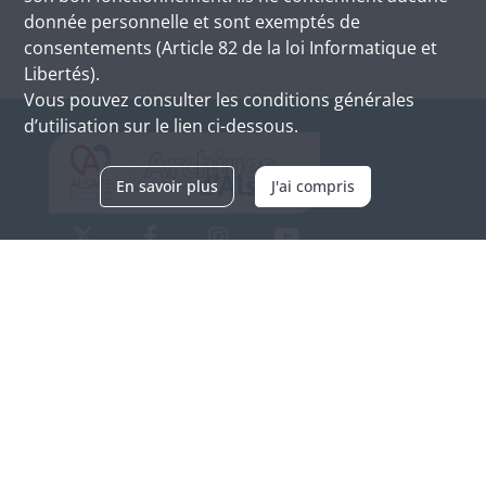
donnée personnelle et sont exemptés de
consentements (Article 82 de la loi Informatique et
Libertés).
Vous pouvez consulter les conditions générales
d’utilisation sur le lien ci-dessous.
En savoir plus
J'ai compris
Archives d'Alsace - Site de Colmar
Bâtiment M / Cité administrative
3, rue Fleischhauer
F-68026 COLMAR
(+33) 3 89 21 97 00
Nous contacter