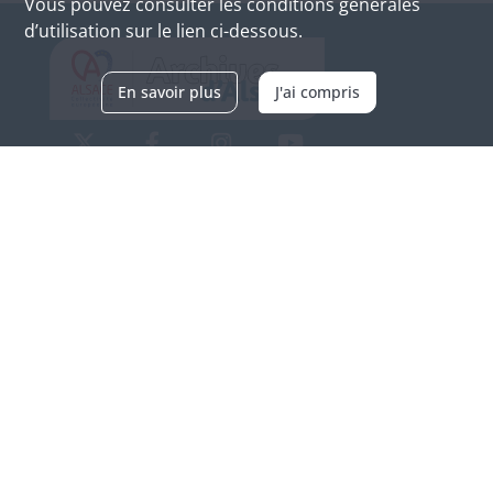
Vous pouvez consulter les conditions générales
d’utilisation sur le lien ci-dessous.
En savoir plus
J'ai compris
Archives d'Alsace - Site de Colmar
Bâtiment M / Cité administrative
3, rue Fleischhauer
F-68026 COLMAR
(+33) 3 89 21 97 00
Nous contacter
Horaires d'ouverture
Du mardi au vendredi