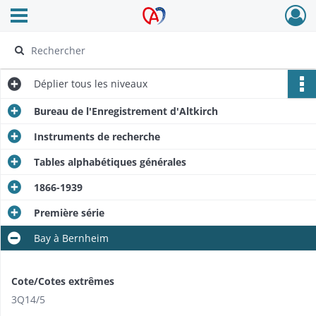
Ouvrir le menu déroulant
Archives Alsace - Colmar
Déplier
tous les niveaux
Bureau de l'Enregistrement d'Altkirch
Instruments de recherche
Tables alphabétiques générales
1866-1939
Première série
Bay à Bernheim
Cote/Cotes extrêmes
3Q14/5