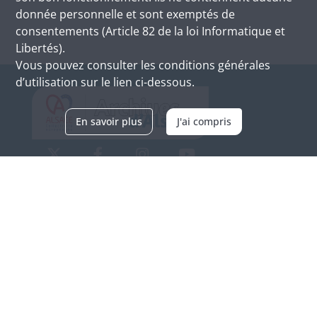
donnée personnelle et sont exemptés de
consentements (Article 82 de la loi Informatique et
Libertés).
Vous pouvez consulter les conditions générales
d’utilisation sur le lien ci-dessous.
En savoir plus
J'ai compris
Archives d'Alsace - Site de Colmar
Bâtiment M / Cité administrative
3, rue Fleischhauer
F-68026 COLMAR
(+33) 3 89 21 97 00
Nous contacter