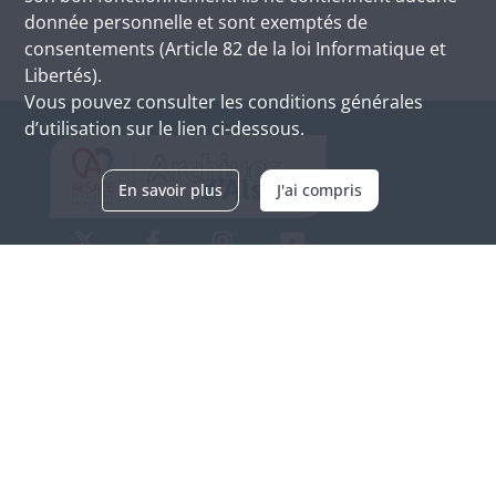
donnée personnelle et sont exemptés de
consentements (Article 82 de la loi Informatique et
Libertés).
Vous pouvez consulter les conditions générales
d’utilisation sur le lien ci-dessous.
En savoir plus
J'ai compris
Archives d'Alsace - Site de Colmar
Bâtiment M / Cité administrative
3, rue Fleischhauer
F-68026 COLMAR
(+33) 3 89 21 97 00
Nous contacter