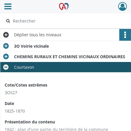
Ouvrir le menu déroulant
Archives Alsace - Colmar
Déplier
tous les niveaux
3O Voirie vicinale
CHEMINS RURAUX ET CHEMINS VICINAUX ORDINAIRES
Courtavon
Cote/Cotes extrêmes
3O527
Date
1825-1870
Présentation du contenu
1842 : plan d'une partie du territoire de la commune