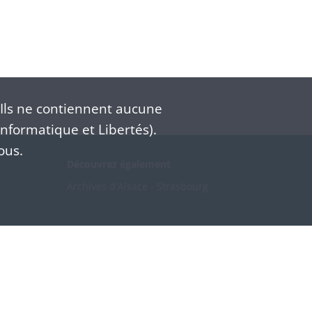
Ils ne contiennent aucune
nformatique et Libertés).
ous.
Découvrez également
Archives d'Alsace - Strasbourg