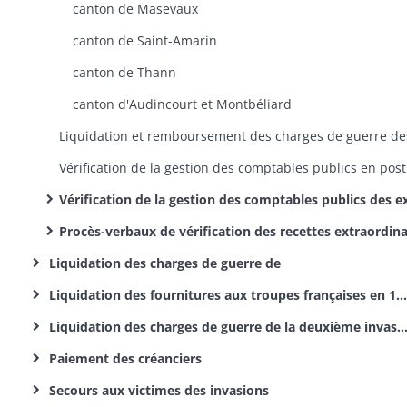
canton de Masevaux
canton de Saint-Amarin
canton de Thann
canton d'Audincourt et Montbéliard
Vérification d
Vérification de la gestion des comptables publics des exercices 1813, 1814 et 1815, reddition des comptes en deniers: comptes, pièces justificatives, correspondan
Procès-verbaux de vérification des recettes extraordinaires faites dans les communes de l'arrondissement de Belfort en 1813,1814 et 18
Liquidation des charges de guerre de
Liquidation des fournitures aux troupes françaises en 1815
Liquidation des charges de guerre de la deuxième invasion
Paiement des créanciers
Secours aux victimes des invasions