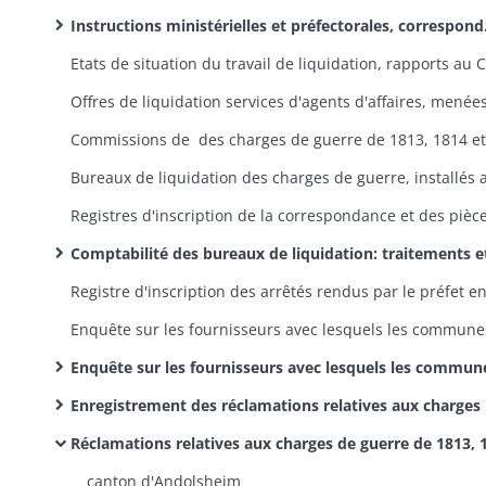
Instructions ministérielles et préfectorales, correspondance générale
Comptabilité des bureaux de liquidation: traitements et indemnités du personnel, frais de bureau, de chauffage et d'impressi
Enquête sur les fournisseurs avec lesquels les communes ont traité en 1813, 1814 et 1815 (suite à une circulaire préfectorale du 5 avril 1816): états par commu
Enregistrement des réclamations relatives aux charges de guerre de 1813, 1814 et 1815
Réclamations relatives aux charges de guerre de 1813, 1814 et 181
canton d'Andolsheim