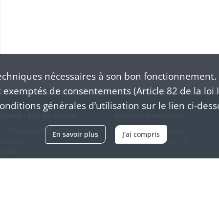
chniques nécessaires à son bon fonctionnement. 
exemptés de consentements (Article 82 de la loi I
nditions générales d’utilisation sur le lien ci-dess
Alsace - Site de Colmar
Horaires d'ouverture
/ Cité administrative
Du mardi au vendredi
En savoir plus
J'ai compris
schhauer
en continu de 9h à 17h
OLMAR
89 21 97 00
Venir
ntacter