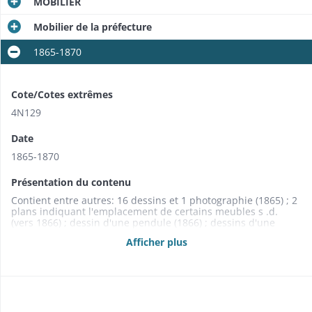
MOBILIER
Mobilier de la préfecture
1865-1870
Cote/Cotes extrêmes
4N129
Date
1865-1870
Présentation du contenu
Contient entre autres: 16 dessins et 1 photographie (1865) ; 2
plans indiquant l'emplacement de certains meubles s .d.
(vers 1866) ; dessin d'une pendule (1866) ; dessins d'une
lampe et d'un lustre (1867) .
Afficher plus