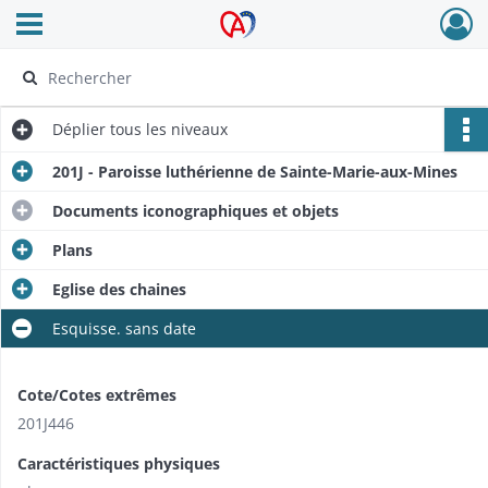
Ouvrir le menu déroulant
Archives Alsace - Colmar
Déplier
tous les niveaux
201J - Paroisse luthérienne de Sainte-Marie-aux-Mines
Documents iconographiques et objets
Plans
Eglise des chaines
Esquisse. sans date
Cote/Cotes extrêmes
201J446
Caractéristiques physiques