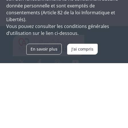
donnée personnelle et sont exemptés de
consentements (Article 82 de la loi Informatique et
Libertés).
Vous pouvez consulter les conditions générales
d’utilisation sur le lien ci-dessous.
En savoir plus
J'ai compris
Archives d'Alsace - Site de Colmar
Bâtiment M / Cité administrative
3, rue Fleischhauer
F-68026 COLMAR
(+33) 3 89 21 97 00
Nous contacter