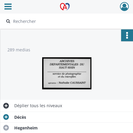
Ouvrir le menu déroulant
Archives Alsace - Colmar
289 medias
Déplier
tous les niveaux
Décès
Hegenheim