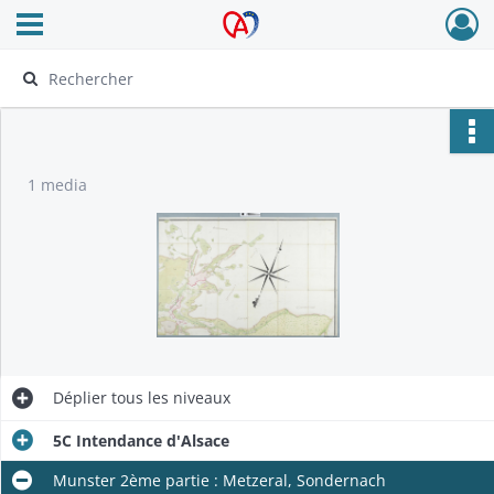
Ouvrir le menu déroulant
Archives Alsace - Colmar
1 media
Déplier
tous les niveaux
5C Intendance d'Alsace
Munster 2ème partie : Metzeral, Sondernach