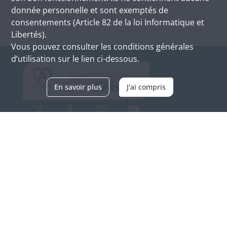
donnée personnelle et sont exemptés de
consentements (Article 82 de la loi Informatique et
Libertés).
Vous pouvez consulter les conditions générales
d’utilisation sur le lien ci-dessous.
En savoir plus
J'ai compris
Archives d'Alsace - Site de Colmar
Bâtiment M / Cité administrative
3, rue Fleischhauer
F-68026 COLMAR
(+33) 3 89 21 97 00
Nous contacter