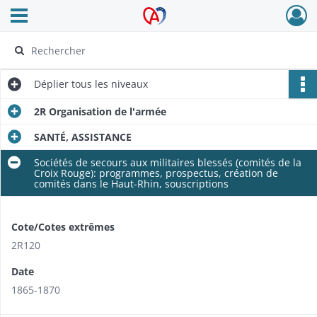
Ouvrir le menu déroulant
Archives Alsace - Colmar
Déplier
tous les niveaux
2R Organisation de l'armée
SANTÉ, ASSISTANCE
Sociétés de secours aux militaires blessés (comités de la
Croix Rouge): programmes, prospectus, création de
comités dans le Haut-Rhin, souscriptions
Cote/Cotes extrêmes
2R120
Date
1865-1870