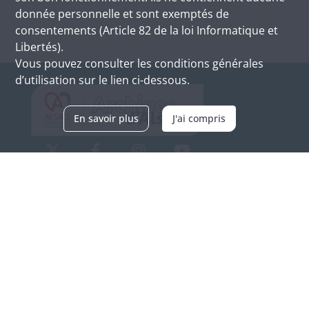
donnée personnelle et sont exemptés de
consentements (Article 82 de la loi Informatique et
Libertés).
Vous pouvez consulter les conditions générales
d’utilisation sur le lien ci-dessous.
En savoir plus
J'ai compris
Archives d'Alsace - Site de Colmar
Bâtiment M / Cité administrative
3, rue Fleischhauer
F-68026 COLMAR
(+33) 3 89 21 97 00
Nous contacter