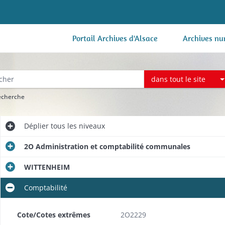
Portail Archives d'Alsace
Archives nu
dans tout le site
recherche
Déplier
tous les niveaux
2O Administration et comptabilité communales
WITTENHEIM
Comptabilité
Cote/Cotes extrêmes
2O2229