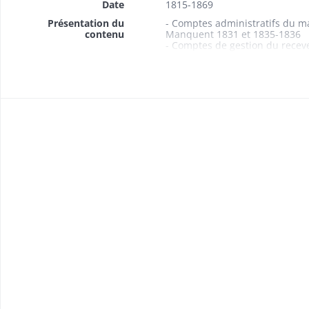
Date
1815-1869
Présentation du
- Comptes administratifs du m
contenu
Manquent 1831 et 1835-1836
- Comptes de gestion du recev
Manque 1838
- Budgets 1861-1869